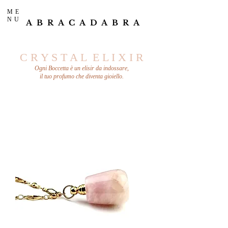
ME
NU
ABRACADABRA
C R Y S T A L E L I X I R
Ogni Boccetta è un elisir da indossare,
il tuo profumo che diventa gioiello.