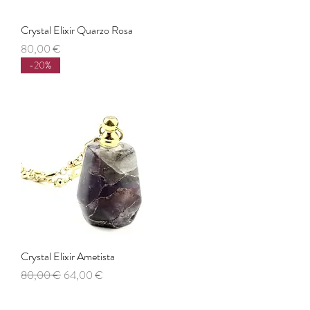
Crystal Elixir Quarzo Rosa
Prezzo
80,00 €
-20%
Crystal Elixir Ametista
Prezzo regolare
Prezzo scontato
80,00 €
64,00 €