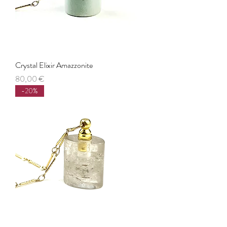
Crystal Elixir Amazzonite
Prezzo
80,00 €
-20%