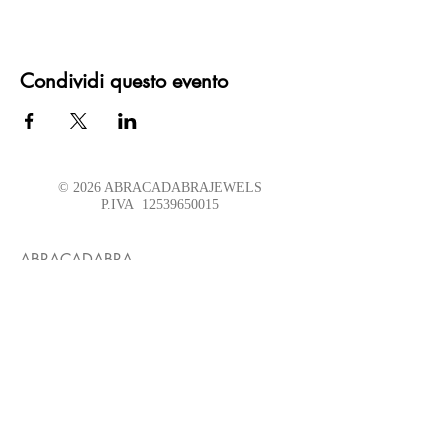
Condividi questo evento
© 2026 ABRACADABRAJEWELS
P.IVA
12539650015
ABRACADABRA
Un luogo
dove i simboli divengono materia
ed ogni scelta è un Rituale
BOUTIQUE
ABRACADABRA TORINO
Visita su appuntamento
Punti Vendita selezionati