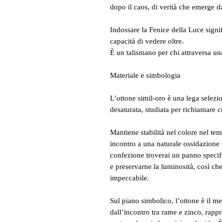
dopo il caos, di verità che emerge da
Indossare la Fenice della Luce signif
capacità di vedere oltre.
È un talismano per chi attraversa u
Materiale e simbologia
L’ottone simil-oro è una lega selezi
desaturata, studiata per richiamare c
Mantiene stabilità nel colore nel te
incontro a una naturale ossidazione s
confezione troverai un panno specifi
e preservarne la luminosità, così che
impeccabile.
Sul piano simbolico, l’ottone è il m
dall’incontro tra rame e zinco, rappr