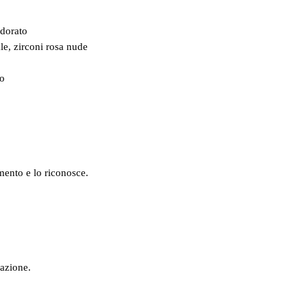
 dorato
e, zirconi rosa nude
o
mento e lo riconosce.
cazione.