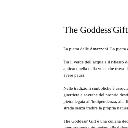
The Goddess'Gift
La pietra delle Amazzoni. La pietra d
Tra il verde dell’acqua e il riflesso
antica: quella della voce che trova i
avere paura.
Nelle tradizioni simboliche è associ
guerriere e sovrane del proprio dest
pietra legata all’indipendenza, alla f
strada senza tradire la propria natura
The Goddess’ Gift è una collana dedi
interiore senza rinunciare alla dolce