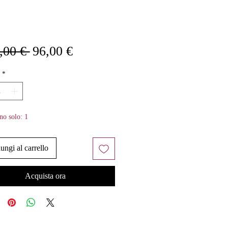
Prezzo
Prezzo
,00 € 
96,00 €
regolare
scontato
*
no solo: 1
ungi al carrello
Acquista ora