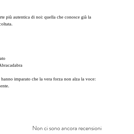
te più autentica di noi: quella che conosce già la
coltata.
rato
 Abracadabra
 hanno imparato che la vera forza non alza la voce:
ente.
Non ci sono ancora recensioni