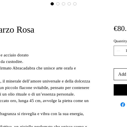
uarzo Rosa
€80
Quantit
 e acciaio dorato
 da custodire.
 firmato Abracadabra che unisce arte orafa e
Add 
a, il minerale dell’amore universale e della dolcezza
 un piccolo flacone svitabile, pensato per contenere
 un olio rituale o di un’essenza personale.
accato oro, lunga 45 cm, avvolge la pietra come un
 fragranza si risveglia e vibra con la sua energia,
lfattivo, un gioiello profumato che unisce corpo e