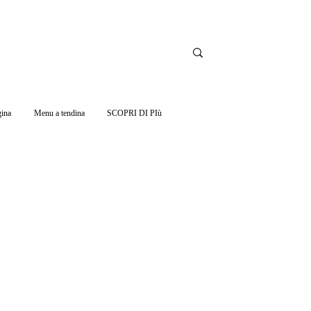
ina
Menu a tendina
SCOPRI DI PIù