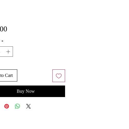
Price
.00
y
*
to Cart
Buy Now