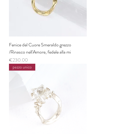
Fenice del Cuore Smeraldo grezzo
/Rinasco nell'Amore, fedele alla mi
Price
€230.00
pezzo unico