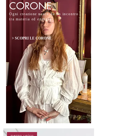
CORONE
Ogni
creazione
nasce da un incontro
tra materia ed energia
> SCOPRI LE CORONE
pezzo unico