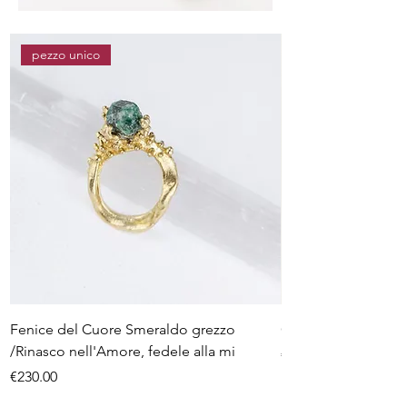
pezzo unico
Fenice del Cuore Smeraldo grezzo
Oroboros oro 9 ct 
/Rinasco nell'Amore, fedele alla mi
Price
€920.00
Price
€230.00