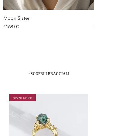
Moon Sister
Queen of oceans
Price
Price
€168.00
€140.00
> SCOPRI I BRACCIALI
pezzo unico