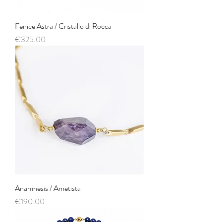
Fenice Astra / Cristallo di Rocca
Price
€325.00
Anamnesis / Ametista
Price
€190.00