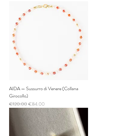
AIDA — Sussurro di Venere (Collana
Girocollo)
Regular Price
Sale Price
€120.00
€84.00