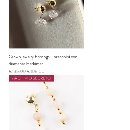
Crown jewelry Earrings - orecchini con
diamante Herkimer
Regular Price
Sale Price
€135.00
€108.00
ARCHIVIO SEGRETO