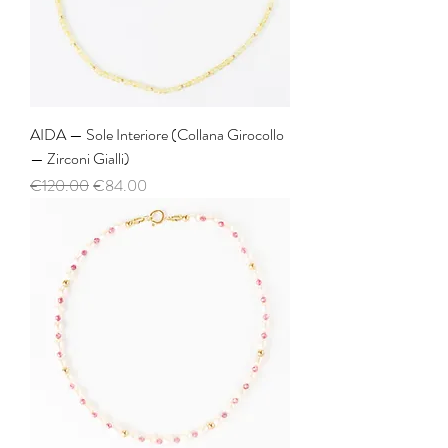
AIDA — Sole Interiore (Collana Girocollo
— Zirconi Gialli)
Regular Price
Sale Price
€120.00
€84.00