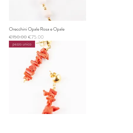
Orecchini Opale Rosa e Opale
Regular Price
Sale Price
€150.00
€75.00
pezzo unico
Orecchini corallo