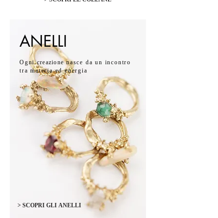
ANELLI
Ogni
creazione
nasce da un incontro
tra materia ed energia
> SCOPRI GLI ANELLI