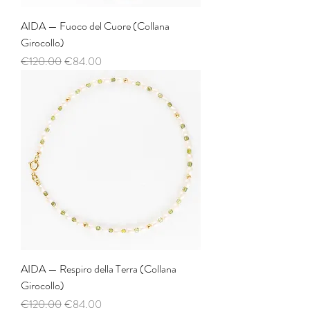
AIDA — Fuoco del Cuore (Collana
Girocollo)
Regular Price
Sale Price
€120.00
€84.00
AIDA — Respiro della Terra (Collana
Girocollo)
Regular Price
Sale Price
€120.00
€84.00