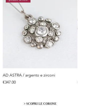
AD ASTRA / argento e zirconi
Horus
Price
Price
€347.00
€380.00
> SCOPRI LE CORONE