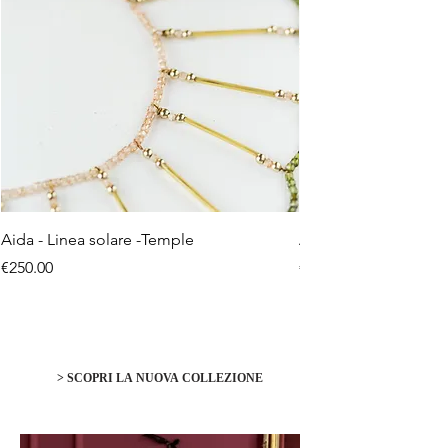
Aida - Linea solare -Temple
Aida - Linea solare -
Price
Price
€250.00
€250.00
> SCOPRI LA NUOVA COLLEZIONE