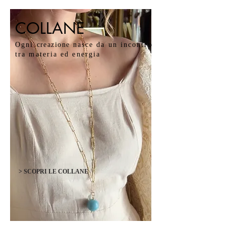
COLLANE
Ogni
creazione
nasce da un incontro
tra materia ed energia
> SCOPRI LE COLLANE