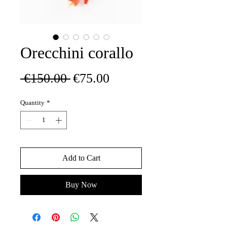
Orecchini corallo
Regular
Sale
 €150.00 
€75.00
Price
Price
Quantity
*
Add to Cart
Buy Now