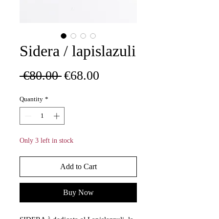
Sidera / lapislazuli
Regular
Sale
 €80.00 
€68.00
Price
Price
Quantity
*
Only 3 left in stock
Add to Cart
Buy Now