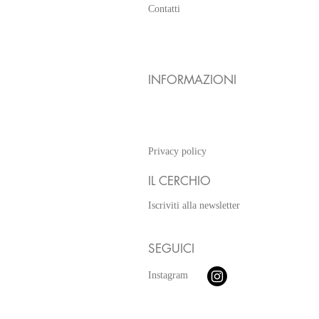
Contatti
Expédition et amp;
Retours
INFORMAZIONI
Informations sur la boutique
Méthodes de payement
Privacy policy
IL CERCHIO
Iscriviti alla newsletter
SEGUICI
Instagram