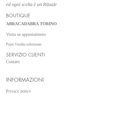
ed ogni scelta è un Rituale
BOUTIQUE
ABRACADABRA TORINO
Visita su appuntamento
Punti Vendita selezionati
SERVIZIO CLIENTI
Contatti
Expédition et amp; Retours
INFORMAZIONI
Privacy policy
Informations sur la boutique
Méthodes de payement
IL CERCHIO
Iscriviti alla newsletter