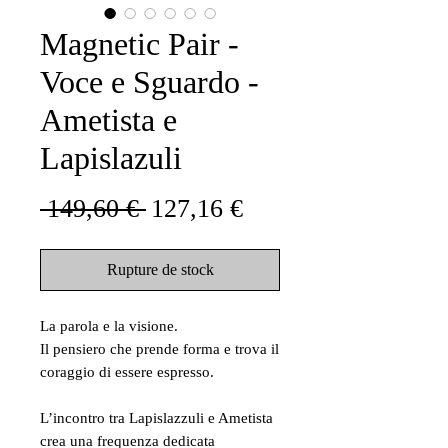
Magnetic Pair -
Voce e Sguardo -
Ametista e
Lapislazuli
Prix
Prix
 149,60 € 
127,16 €
original
promotionnel
Rupture de stock
La parola e la visione.
Il pensiero che prende forma e trova il
coraggio di essere espresso.
L’incontro tra Lapislazzuli e Ametista
crea una frequenza dedicata