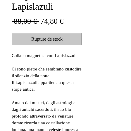
Lapislazuli
Prix
Prix
 88,00 € 
74,80 €
original
promotionnel
Rupture de stock
Collana magnetica con Lapislazzuli
Ci sono pietre che sembrano custodire
il silenzio della notte.
Il Lapislazzuli appartiene a questa
stirpe antica.
Amato dai mistici, dagli astrologi e
dagli antichi sacerdoti, il suo blu
profondo attraversato da venature
dorate ricorda una costellazione
lontana, una mappa celeste impressa