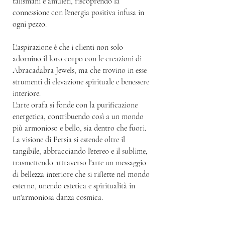
talismani e amuleti, riscoprendo la
connessione con l'energia positiva infusa in
ogni pezzo.
L'aspirazione è che i clienti non solo
adornino il loro corpo con le creazioni di
Abracadabra Jewels, ma che trovino in esse
strumenti di elevazione spirituale e benessere
interiore.
L'arte orafa si fonde con la purificazione
energetica, contribuendo così a un mondo
più armonioso e bello, sia dentro che fuori.
La visione di Persia si estende oltre il
tangibile, abbracciando l'etereo e il sublime,
trasmettendo attraverso l'arte un messaggio
di bellezza interiore che si riflette nel mondo
esterno, unendo estetica e spiritualità in
un'armoniosa danza cosmica.