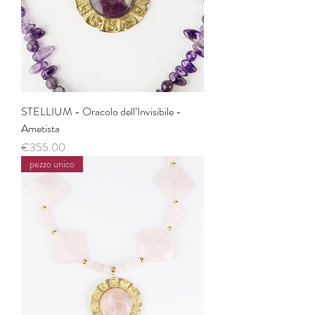
STELLIUM - Oracolo dell’Invisibile -
Ametista
価格
€355.00
pezzo unico