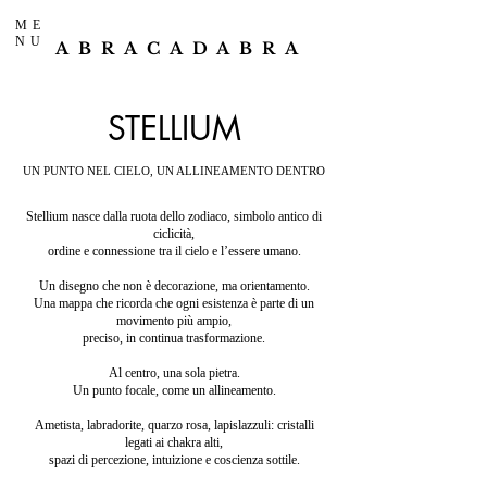
ME
NU
ABRACADABRA
STELLIUM
UN PUNTO NEL CIELO, UN ALLINEAMENTO DENTRO
Stellium nasce dalla ruota dello zodiaco, simbolo antico di
ciclicità,
ordine e connessione tra il cielo e l’essere umano.
Un disegno che non è decorazione, ma orientamento.
Una mappa che ricorda che ogni esistenza è parte di un
movimento più ampio,
preciso, in continua trasformazione.
Al centro, una sola pietra.
Un punto focale, come un allineamento.
Ametista, labradorite, quarzo rosa, lapislazzuli: cristalli
legati ai chakra alti,
spazi di percezione, intuizione e coscienza sottile.