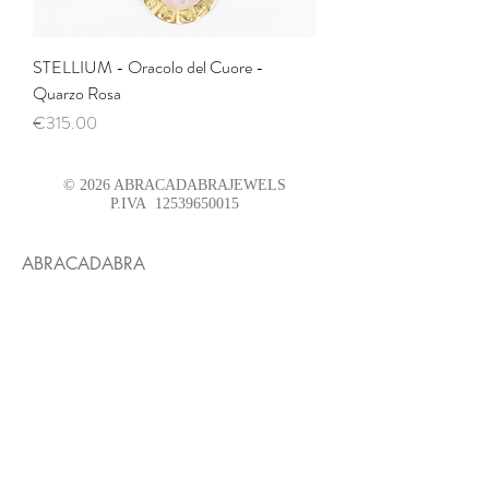
STELLIUM - Oracolo del Cuore -
Quarzo Rosa
価格
€315.00
© 2026 ABRACADABRAJEWELS
P.IVA
12539650015
ABRACADABRA
Un luogo
dove i simboli divengono materia
ed ogni scelta è un Rituale
BOUTIQUE
ABRACADABRA TORINO
Visita su appuntamento
Punti Vendita selezionati