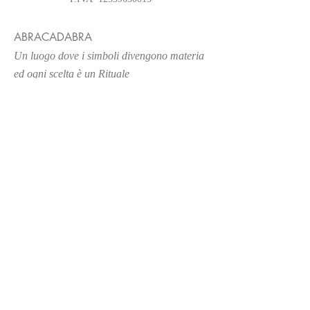
ABRACADABRA
Un luogo
dove i simboli divengono materia
ed ogni scelta è un Rituale
BOUTIQUE
ABRACADABRA TORINO
Visita su appuntamento
Punti Vendita selezionati
SERVIZIO CLIENTI
Contatti
Spedizioni e Resi
INFORMAZIONI
Privacy policy
Informativa Negozio