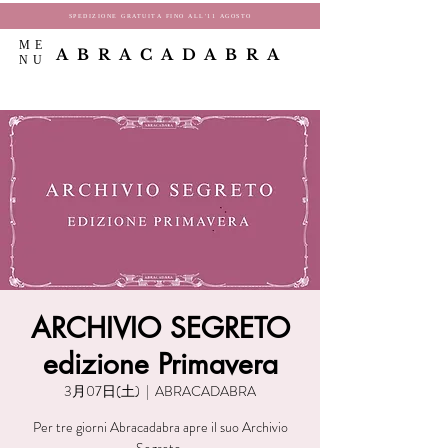
SPEDIZIONE GRATUITA FINO ALL'11 AGOSTO
ME
ABRACADABRA
NU
ARCHIVIO SEGRETO
edizione Primavera
3月07日(土)
  |  
ABRACADABRA
Per tre giorni Abracadabra apre il suo Archivio