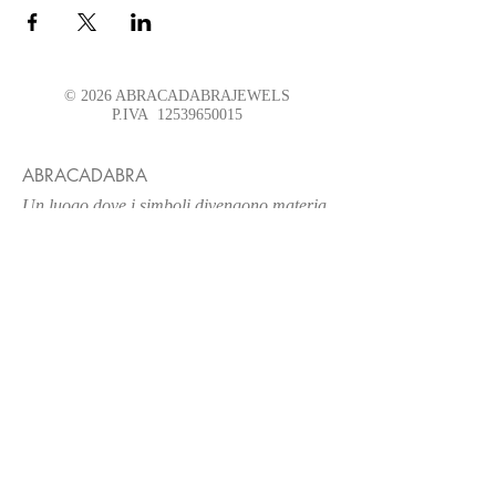
© 2026 ABRACADABRAJEWELS
P.IVA
12539650015
ABRACADABRA
Un luogo
dove i simboli divengono materia
ed ogni scelta è un Rituale
BOUTIQUE
ABRACADABRA TORINO
Visita su appuntamento
Punti Vendita selezionati
SERVIZIO CLIENTI
Contatti
Spedizioni e Resi