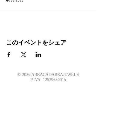
€0.00
このイベントをシェア
© 2026 ABRACADABRAJEWELS
P.IVA
12539650015
ABRACADABRA
Un luogo
dove i simboli divengono materia
ed ogni scelta è un Rituale
BOUTIQUE
ABRACADABRA TORINO