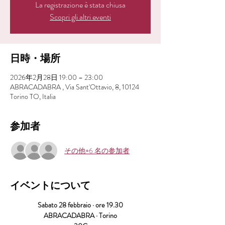
La registrazione è stata chiusa
Scopri gli altri eventi
日時・場所
2026年2月28日 19:00 – 23:00
ABRACADABRA , Via Sant'Ottavio, 8, 10124
Torino TO, Italia
参加者
その他+6 名の参加者
イベントについて
Sabato 28 febbraio · ore 19.30
ABRACADABRA · Torino