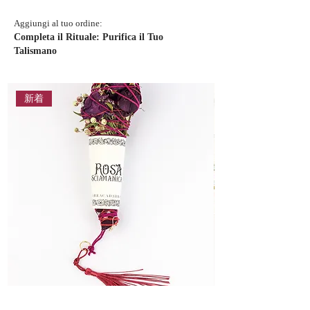
Aggiungi al tuo ordine:
Completa il Rituale: Purifica il Tuo
Talismano
新着
Rosa Sciamanica Solstizio d’Estate
3 Rosa Sciamanica S