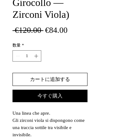
Girocollo —
Zirconi Viola)
通
セ
 €120.00 
€84.00
常
ー
数量
*
価
ル
格
価
格
カートに追加する
今すぐ購入
Una linea che apre.
Gli zirconi viola si dispongono come
una traccia sottile tra visibile e
invisibile.