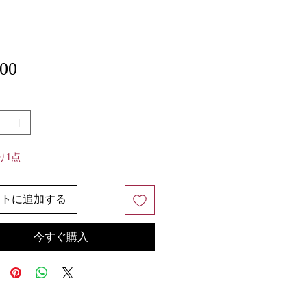
価
.00
格
り1点
ートに追加する
今すぐ購入