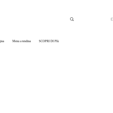
ina
Menu a tendina
SCOPRI DI PIù