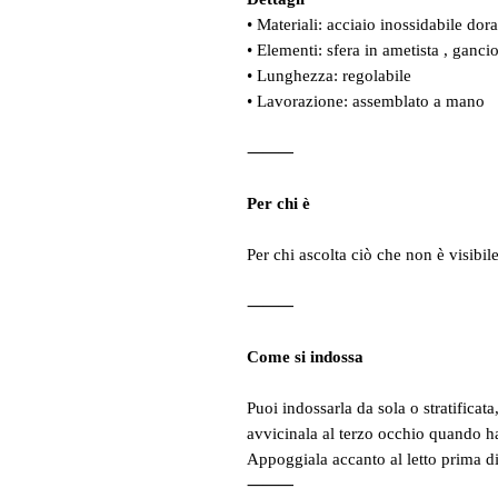
• Materiali: acciaio inossidabile dor
• Elementi: sfera in ametista , ganci
• Lunghezza: regolabile
• Lavorazione: assemblato a mano
⸻
Per chi è
Per chi ascolta ciò che non è visibile
⸻
Come si indossa
Puoi indossarla da sola o stratificata
avvicinala al terzo occhio quando ha
Appoggiala accanto al letto prima di
⸻