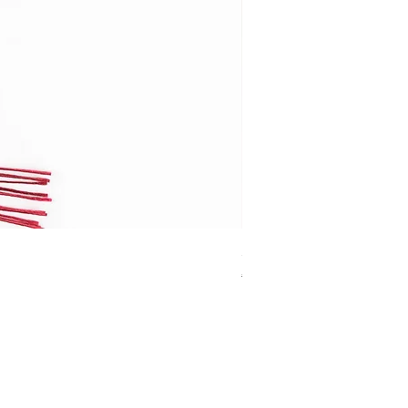
3 Rosa Sciamanica Solstiz
通常価格
セール価格
€45.00
€40.50