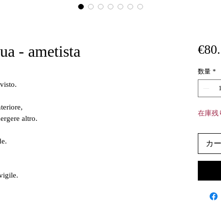
a - ametista
€80
数量
*
visto.
teriore,
在庫残
ergere altro.
de.
カ
igile.