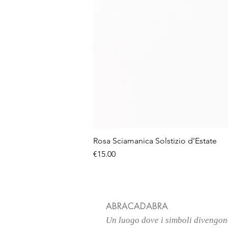
Rosa Sciamanica Solstizio d’Estate
価格
€15.00
ABRACADABRA
Un luogo
dove i simboli divengo