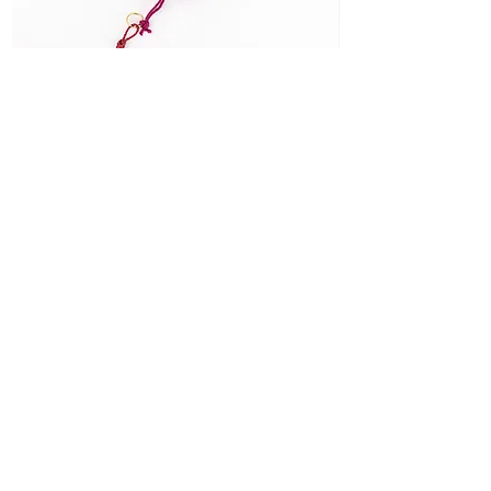
Rosa Sciamanica Solstizio d’Estate
3 Rosa Sciamanica S
価格
通常価格
€15.00
€45.00
© 2026 ABRACADABRAJEWELS
P.IVA
12539650015
ABRACADABRA
Un luogo
dove i simboli divengono materia
ed ogni scelta è un Rituale
BOUTIQUE
ABRACADABRA TORINO