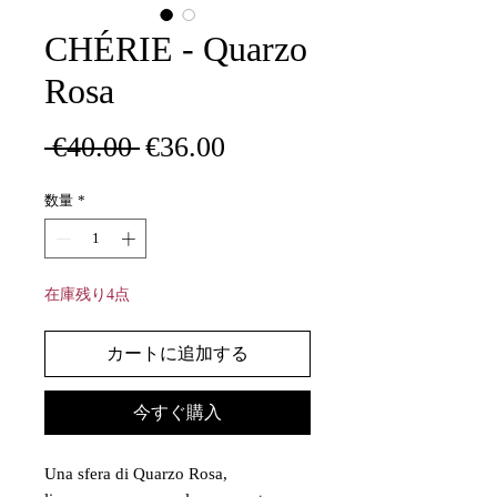
CHÉRIE - Quarzo
Rosa
通
セ
 €40.00 
€36.00
常
ー
数量
*
価
ル
格
価
格
在庫残り4点
カートに追加する
今すぐ購入
Una sfera di Quarzo Rosa,