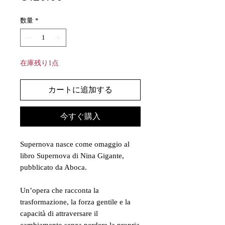
格
数量
*
在庫残り1点
カートに追加する
今すぐ購入
Supernova nasce come omaggio al
libro Supernova di Nina Gigante,
pubblicato da Aboca.
Un’opera che racconta la
trasformazione, la forza gentile e la
capacità di attraversare il
cambiamento senza perdere la propria