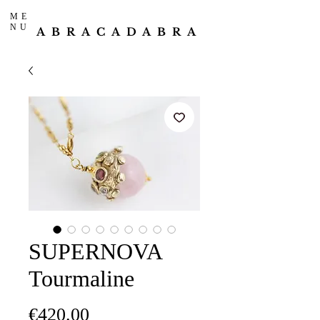
ME
NU
ABRACADABRA
SUPERNOVA
Tourmaline
価
€420.00